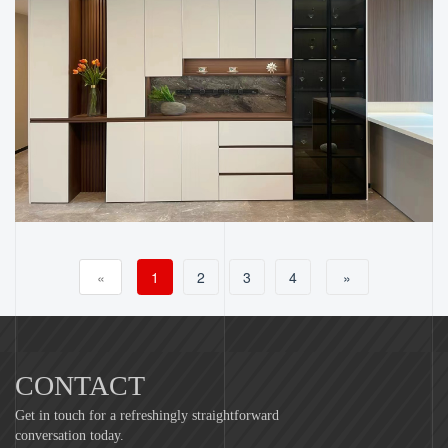
«
1
2
3
4
»