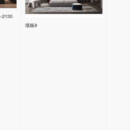
2130
墙板9