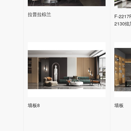
拉普拉棕兰
F-22
2130炫
墙板8
墙板