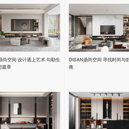
N鼎尚空间 设计遇上艺术.勾勒生
DISAN鼎尚空间 寻找时尚与
想篇章
衡