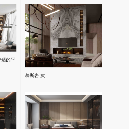
舒适的平
慕斯岩-灰